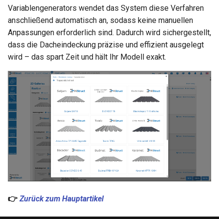
i
Variablengenerators wendet das System diese Verfahren
anschließend automatisch an, sodass keine manuellen
t
Anpassungen erforderlich sind. Dadurch wird sichergestellt,
i
dass die Dacheindeckung präzise und effizient ausgelegt
wird – das spart Zeit und hält Ihr Modell exakt.
a
l
i
s
i
e
r
t
👉
Zurück zum Hauptartikel