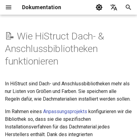
Dokumentation
S
Čeština
u
Deutsch
📝 Wie HiStruct Dach- &
c
Română
Anschlussbibliotheken
h
English
funktionieren
e
w
In HiStruct sind Dach- und Anschlussbibliotheken mehr als
i
nur Listen von Größen und Farben. Sie speichern alle
r
Regeln dafür, wie Dachmaterialien installiert werden sollen.
d
Im Rahmen eines
Anpassungsprojekts
konfigurieren wir die
Bibliothek so, dass sie die spezifischen
i
Installationsverfahren für das Dachmaterial jedes
n
Herstellers enthält. Dank des integrierten