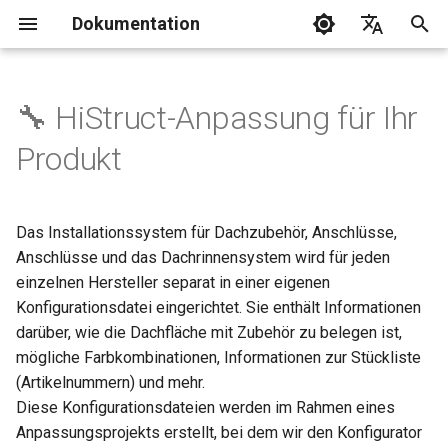
Dokumentation
S
Čeština
u
Deutsch
🔧 HiStruct-Anpassung für Ihr
Was passen wir an?
c
Română
Produkt
h
English
e
Das Installationssystem für Dachzubehör, Anschlüsse,
w
Anschlüsse und das Dachrinnensystem wird für jeden
einzelnen Hersteller separat in einer eigenen
i
Konfigurationsdatei eingerichtet. Sie enthält Informationen
r
darüber, wie die Dachfläche mit Zubehör zu belegen ist,
d
mögliche Farbkombinationen, Informationen zur Stückliste
(Artikelnummern) und mehr.
i
Diese Konfigurationsdateien werden im Rahmen eines
n
Anpassungsprojekts erstellt, bei dem wir den Konfigurator