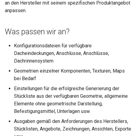
an den Hersteller mit seinem spezifischen Produktangebot
i
anpassen.
t
i
Was passen wir an?
a
Konfigurationsdateien für verfügbare
l
Dacheindeckungen, Anschlüsse, Anschlüsse,
i
Dachrinnensystem
s
Geometrien einzelner Komponenten, Texturen, Maps
bei Bedarf
i
Einstellungen für die erfolgreiche Generierung der
e
Stückliste aus der verfügbaren Geometrie, allgemeine
r
Elemente ohne geometrische Darstellung,
Befestigungsmittel, Unterlagen usw.
t
Ausgaben gemäß den Anforderungen des Herstellers,
Stücklisten, Angebote, Zeichnungen, Ansichten, Exporte